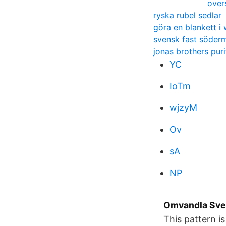
over
ryska rubel sedlar
göra en blankett i
svensk fast söder
jonas brothers puri
YC
IoTm
wjzyM
Ov
sA
NP
Omvandla Sven
This pattern is