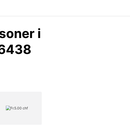
soner i
26438