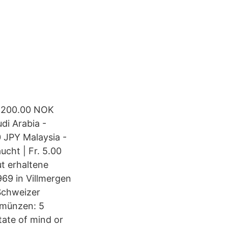
r 200.00 NOK
di Arabia -
0 JPY Malaysia -
cht | Fr. 5.00
t erhaltene
969 in Villmergen
Schweizer
smünzen: 5
tate of mind or