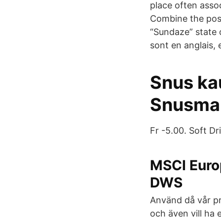
place often asso
Combine the posi
“Sundaze” state o
sont en anglais, 
Snus ka
Snusmar
Fr -5.00. Soft Dri
MSCI Euro
DWS
Använd då vår pr
och även vill ha 