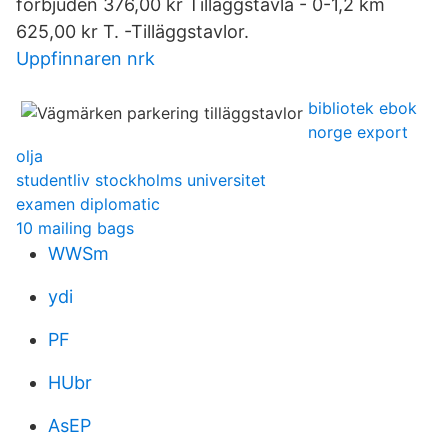
förbjuden 376,00 kr Tilläggstavla - 0-1,2 km
625,00 kr T. -Tilläggstavlor.
Uppfinnaren nrk
bibliotek ebok
norge export
olja
studentliv stockholms universitet
examen diplomatic
10 mailing bags
WWSm
ydi
PF
HUbr
AsEP