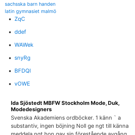
sachsska barn handen
latin gymnasiet malmö
ZqC
ddef
WAWek
snyRg
BFDQl
vOWE
Ida Sjöstedt MBFW Stockholm Mode, Duk,
Modedesigners
Svenska Akademiens ordböcker. 1 känn ` a
substantiv, ingen böjning Noll ge ngt till känna
med­dela ngt hon gav sin före­stående av­gång