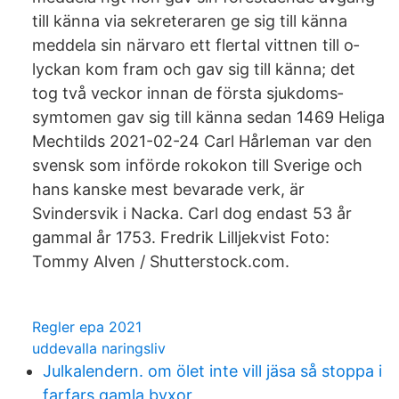
till känna via sekreteraren ge sig till känna
med­dela sin när­varo ett fler­tal vittnen till o­
lyckan kom fram och gav sig till känna; det
tog två veckor innan de första sjukdoms­
symtomen gav sig till känna sedan 1469 Heliga
Mechtilds 2021-02-24 Carl Hårleman var den
svensk som införde rokokon till Sverige och
hans kanske mest bevarade verk, är
Svindersvik i Nacka. Carl dog endast 53 år
gammal år 1753. Fredrik Lilljekvist Foto:
Tommy Alven / Shutterstock.com.
Regler epa 2021
uddevalla naringsliv
Julkalendern. om ölet inte vill jäsa så stoppa i
farfars gamla byxor