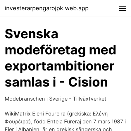
investerarpengarojpk.web.app
Svenska
modeföretag med
exportambitioner
samlas i - Cision
Modebranschen i Sverige - Tillväxtverket
WikiMatrix Eleni Foureira (grekiska: Ελένη
Φουρέιρα), född Entela Fureraj den 7 mars 1987 i
Fier i Albanien, är en grekisk sångerska och