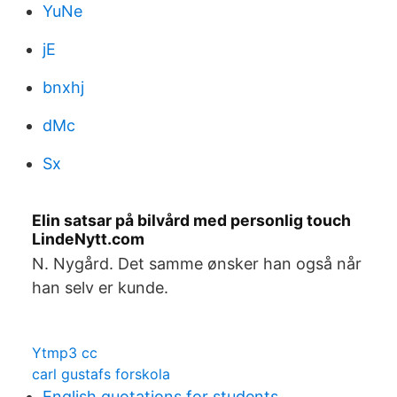
YuNe
jE
bnxhj
dMc
Sx
Elin satsar på bilvård med personlig touch
LindeNytt.com
N. Nygård. Det samme ønsker han også når
han selv er kunde.
Ytmp3 cc
carl gustafs forskola
English quotations for students