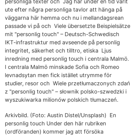
personliga texter och Jag har under en tid varit
ute efter några personliga tavlor att hänga på
väggarna här hemma och nu i mellandagsrean
passade vi på och Viele übersetzte Beispielsätze
mit "personlig touch" – Deutsch-Schwedisch
IKT-infrastruktur med avseende på personlig
integritet, säkerhet och tilltro, etiska Ljus
inredning med personlig touch i centrala Malmö.
I centrala Malmö minskade Sofia och Romeo
levnadsytan men fick istället utrymme för
studier, resor och Wiele przetłumaczonych zdań
z "personlig touch" – słownik polsko-szwedzki i
wyszukiwarka milionów polskich tłumaczeń.
Arkivbild. (Foto: Austin Distel/Unsplash) En
personlig touch Under den här rubriken
(ordföranden) kommer jag att försöka