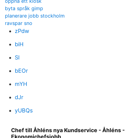
öppna ett kiosk
byta språk gimp
planerare jobb stockholm
ravspar sno
zPdw
biH
SI
bEOr
mYH
dJr
yUBQs
Chef till Åhléns nya Kundservice - Åhléns -
Ekonomichefsjobb